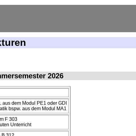
kturen
mmersemester 2026
. aus dem Modul PE1 oder GDI
atik bspw. aus dem Modul MA1
um F 303
ten Unterricht
m B 312