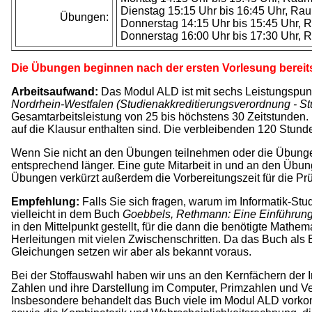
Dienstag 15:15 Uhr bis 16:45 Uhr, Ra
Übungen:
Donnerstag 14:15 Uhr bis 15:45 Uhr,
Donnerstag 16:00 Uhr bis 17:30 Uhr,
Die Übungen beginnen nach der ersten Vorlesung bereits 
Arbeitsaufwand:
Das Modul ALD ist mit sechs Leistungspun
Nordrhein-Westfalen (Studienakkreditierungsverordnung - S
Gesamtarbeitsleistung von 25 bis höchstens 30 Zeitstunden. 
auf die Klausur enthalten sind. Die verbleibenden 120 Stun
Wenn Sie nicht an den Übungen teilnehmen oder die Übungen n
entsprechend länger. Eine gute Mitarbeit in und an den Übun
Übungen verkürzt außerdem die Vorbereitungszeit für die Pr
Empfehlung:
Falls Sie sich fragen, warum im Informatik-Stu
vielleicht in dem Buch
Goebbels, Rethmann: Eine Einführung 
in den Mittelpunkt gestellt, für die dann die benötigte Math
Herleitungen mit vielen Zwischenschritten. Da das Buch als
Gleichungen setzen wir aber als bekannt voraus.
Bei der Stoffauswahl haben wir uns an den Kernfächern der I
Zahlen und ihre Darstellung im Computer, Primzahlen und Ve
Insbesondere behandelt das Buch viele im Modul ALD vorko