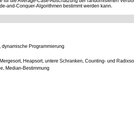
e für die Average-Case-Abschätzung der randomisierten Version
ivide-and-Conquer-Algorithmen bestimmt werden kann.
y, dynamische Programmierung
t, Mergesort, Heapsort, untere Schranken, Counting- und Radixso
che, Median-Bestimmung