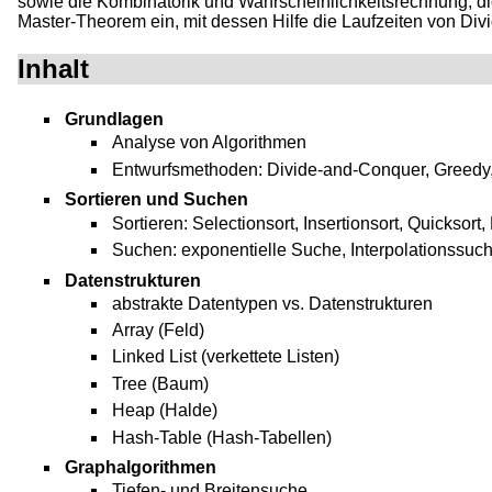
sowie die Kombinatorik und Wahrscheinlichkeitsrechnung, di
Master-Theorem ein, mit dessen Hilfe die Laufzeiten von D
Inhalt
Grundlagen
Analyse von Algorithmen
Entwurfsmethoden: Divide-and-Conquer, Greed
Sortieren und Suchen
Sortieren: Selectionsort, Insertionsort, Quicksor
Suchen: exponentielle Suche, Interpolationssu
Datenstrukturen
abstrakte Datentypen vs. Datenstrukturen
Array (Feld)
Linked List (verkettete Listen)
Tree (Baum)
Heap (Halde)
Hash-Table (Hash-Tabellen)
Graphalgorithmen
Tiefen- und Breitensuche