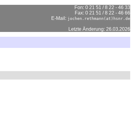
Fon: 0 21 51 / 8 22 - 46 33
Fax: 0 21 51 / 8 22 - 46 66
E-Mail:
jochen.rethmann(at)hsnr.de
Letzte Änderung: 26.03.2026