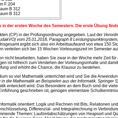
um F 204
 Raum B 312
 Raum B 312
in der ersten Woche des Semesters. Die erste Übung findet 
kten (CP) in der Prüfungsordnung angegeben. Laut der
Verordn
tudakVO) vom 25.01.2018, Paragraph 8 Leistungspunktesystem, 
Insgesamt ergibt sich also ein Arbeitsaufwand von etwa 150 St
den verteilen sich bei 15 Wochen Vorlesungszeit im Semester a
icht bearbeiten, haben Sie zwar in der Woche mehr Zeit für an
gen ist hilfreich zum Verstehen der Vorlesungsinhalte und dam
üfung und erhöht die Chance, die Klausur zu bestehen.
dium so viel Mathematik unterrichtet wird und Sie die Anwendung
in die Mathematik an Beispielen aus der Informatik. Springer 
ematik entwickelt wird. Das Besondere an dem Buch sind die viel
 Einführung geschrieben ist, genügen elementare Schulkenntni
nformatik orientiert: Logik und Rechnen mit Bits, Relationen 
rschlüsselung, Differenzial- und Integralrechnung in Verbind
mmende Themen: Laufzeitabschätzungen von Heapsort und Quic