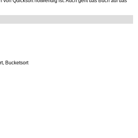
 von Quicksort notwendig ist. Auch geht das Buch auf das
rt, Bucketsort